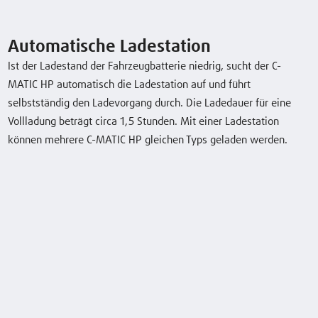
Sicherheit
Automatische Ladestation
Ist der Ladestand der Fahrzeugbatterie niedrig, sucht der C-
Handling
MATIC HP automatisch die Ladestation auf und führt
selbstständig den Ladevorgang durch. Die Ladedauer für eine
Service
Vollladung beträgt circa 1,5 Stunden. Mit einer Ladestation
können mehrere C-MATIC HP gleichen Typs geladen werden.
Technische Daten
Model
Tragfähigkeit/Last
Lastabmessungen
Höhe gesenkt
b12 x l6
C-MATIC HP 10
1,0 (t)
1260 x 860
222 (mm)
(mm)