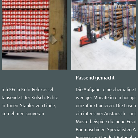
Passend gemacht
 Früh KG in Köln-Feldkassel
Die Aufgabe: eine ehemalige P
h tausende Liter Kölsch. Echte
weniger Monate in ein hochpe
ium-Ionen-Stapler von Linde,
umzufunktionieren. Die Lösung:
 Unternehmen souverän
ein intensiver Austausch – und 
Musterbeispiel: die neue Ersatz
Baumaschinen-Spezialisten Y
Europe am Standort Rothenburg