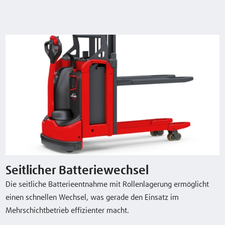
Model
Tragfähigkeit/Last
Hub
Fahrgeschwindi
mit/ohne Last
T16L
1,6 (t)
550 (mm)
6 / 6 km/h
Typenblatt herunterladen
Sonderausstattung
Seitlicher Batteriewechsel
Die seitliche Batterieentnahme mit Rollenlagerung ermöglicht
Seitlicher Batteriewechsel
einen schnellen Wechsel, was gerade den Einsatz im
Integriertes Ladegerät
Mehrschichtbetrieb effizienter macht.