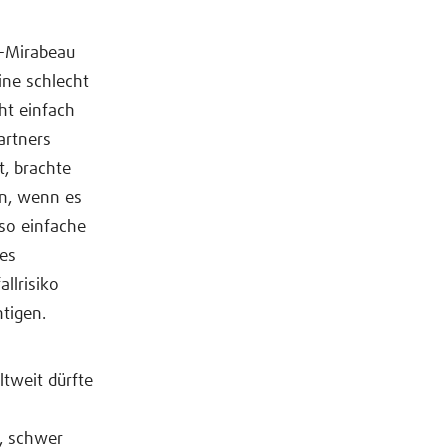
s-Mirabeau
ne schlecht
ht einfach
artners
t, brachte
en, wenn es
nso einfache
des
llrisiko
htigen.
ltweit dürfte
, schwer