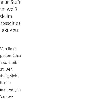
 neue Stufe
tem weiß
sie im
rosselt es
 aktiv zu
 Von links
pelten Coca-
n so stark
ist. Den
hält, sieht
ähligen
ed: Hier, in
Pennes-