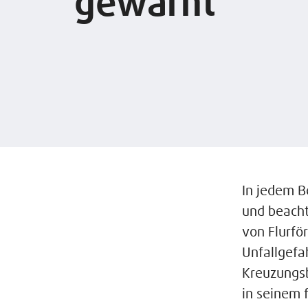
gewarnt
In jedem B
und beacht
von Flurfö
Unfallgefa
Kreuzungsb
in seinem 