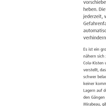
vorschiebe
heben. Die
jederzeit,
Gefahrenfa
automatisc
verhindern
Es ist ein g
nähern sich
Cola-Kisten 
verstellt, d
schwer belad
keiner komme
Lagern auf d
den Gängen d
Mirabeau, gi