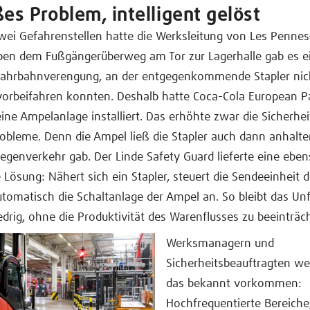
ßes Problem, intelligent gelöst
wei Gefahrenstellen hatte die Werksleitung von Les Penne
ben dem Fußgängerüberweg am Tor zur Lagerhalle gab es ei
Fahrbahnverengung, an der entgegenkommende Stapler nic
vorbeifahren konnten. Deshalb hatte Coca-Cola European P
eine Ampelanlage installiert. Das erhöhte zwar die Sicherhei
obleme. Denn die Ampel ließ die Stapler auch dann anhalt
egenverkehr gab. Der Linde Safety Guard lieferte eine ebe
 Lösung: Nähert sich ein Stapler, steuert die Sendeeinheit 
tomatisch die Schaltanlage der Ampel an. So bleibt das Unfa
edrig, ohne die Produktivität des Warenflusses zu beeinträc
Werksmanagern und
Sicherheitsbeauftragten we
das bekannt vorkommen:
Hochfrequentierte Bereiche