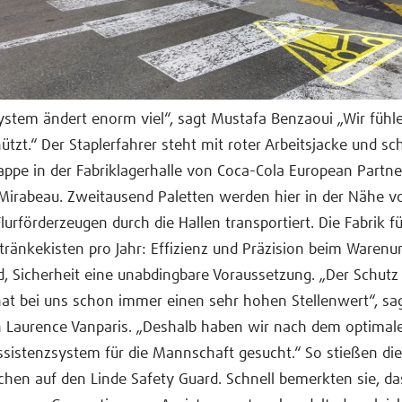
stem ändert enorm viel“, sagt Mustafa Benzaoui „Wir fühle
ützt.“ Der Staplerfahrer steht mit roter Arbeitsjacke und s
appe in der Fabriklagerhalle von Coca-Cola European Partne
irabeau. Zweitausend Paletten werden hier in der Nähe vo
lurförderzeugen durch die Hallen transportiert. Die Fabrik fü
tränkekisten pro Jahr: Effizienz und Präzision beim Waren
, Sicherheit eine unabdingbare Voraussetzung. „Der Schutz
hat bei uns schon immer einen sehr hohen Stellenwert“, sa
n Laurence Vanparis. „Deshalb haben wir nach dem optimal
ssistenzsystem für die Mannschaft gesucht.“ So stießen die
chen auf den Linde Safety Guard. Schnell bemerkten sie, da