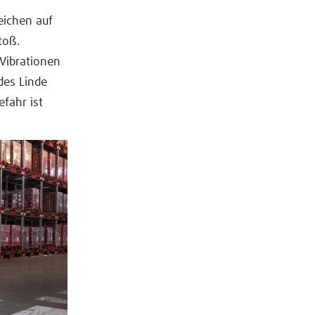
eichen auf
toß.
 Vibrationen
des Linde
fahr ist