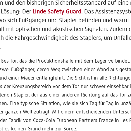
n und den bisherigen Sicherheitsstandard auf eine
 Lösung: Der
Linde Safety Guard
. Das Assistenzsys
 wo sich Fußgänger und Stapler befinden und warnt 
ll mit optischen und akustischen Signalen. Zudem d
h die Fahrgeschwindigkeit des Staplers, um Unfälle
.
roßes Tor, das die Produktionshalle mit dem Lager verbindet.
 zwei Fußgänger, deren Weg zwischen einer Wand aus gesta
und einer Mauer entlangführt. Die Sicht ist in alle Richtunge
ass der Kreuzungsbereich vor dem Tor nur schwer einsehbar 
enen Stapler, der aus einer anderen Richtung auf das Tor zu
n. Eine typische Situation, wie sie sich Tag für Tag in unz
er ganzen Welt zuträgt. Mit einem entscheidenden Unterschi
er Fabrik von Coca-Cola European Partners France in Les 
bt es keinen Grund mehr zur Sorge.