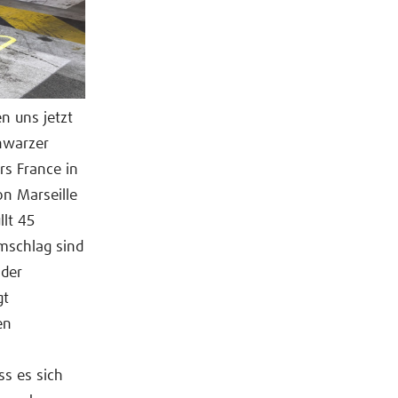
n uns jetzt
chwarzer
rs France in
n Marseille
llt 45
umschlag sind
 der
gt
en
ss es sich