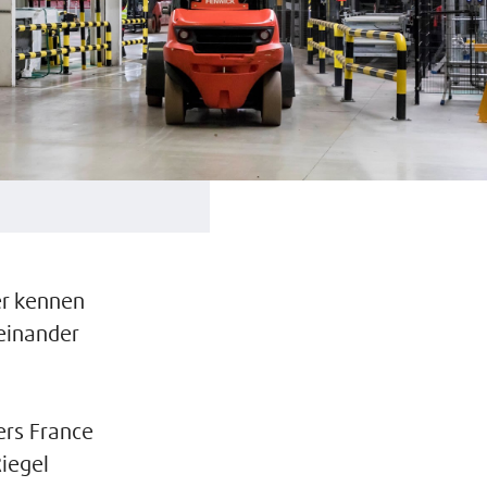
er kennen
einander
ers France
iegel