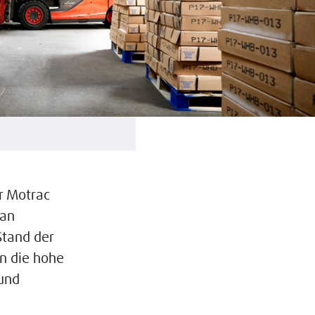
r Motrac
 an
Stand der
n die hohe
 und