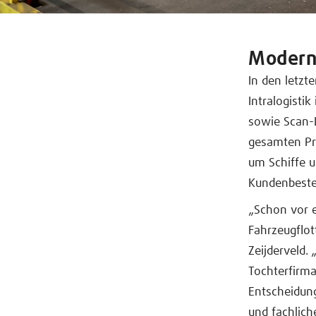
Moderne
In den letzt
Intralogisti
sowie Scan-L
gesamten Pro
um Schiffe u
Kundenbestel
„Schon vor e
Fahrzeugflo
Zeijderveld.
Tochterfirm
Entscheidung
und fachlich