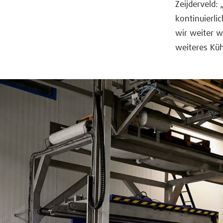
Zeijderveld:
kontinuierli
wir weiter 
weiteres Küh