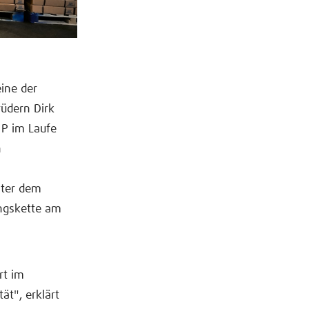
eine der
rüdern Dirk
 P im Laufe
n
n
nter dem
ungskette am
rt im
ät", erklärt