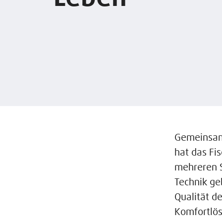
Gemeinsam
hat das Fi
mehreren S
Technik ge
Qualität d
Komfortlö