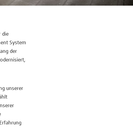
 die
ment System
lang der
dernisiert,
ng unserer
ählt
nserer
e
 Erfahrung