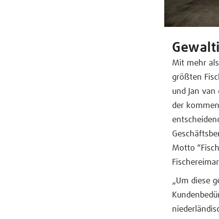
Gewalt
Mit mehr als
größten Fisc
und Jan van 
der kommend
entscheidend
Geschäftsber
Motto “Fisc
Fischereimar
„Um diese g
Kundenbedür
niederländis