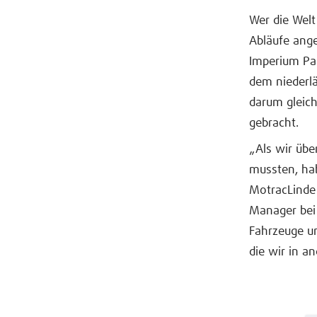
Wer die Welt
Abläufe ange
Imperium Par
dem niederlä
darum gleich
gebracht.
„Als wir übe
mussten, ha
MotracLinde 
Manager bei
Fahrzeuge un
die wir in a