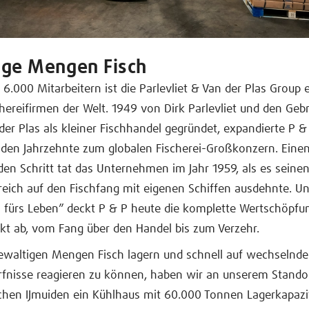
ige Mengen Fisch
 6.000 Mitarbeitern ist die Parlevliet & Van der Plas Group 
hereifirmen der Welt. 1949 von Dirk Parlevliet und den Geb
der Plas als kleiner Fischhandel gegründet, expandierte P &
en Jahrzehnte zum globalen Fischerei-Großkonzern. Eine
en Schritt tat das Unternehmen im Jahr 1959, als es seine
eich auf den Fischfang mit eigenen Schiffen ausdehnte. U
h fürs Leben” deckt P & P heute die komplette Wertschöpf
kt ab, vom Fang über den Handel bis zum Verzehr.
ewaltigen Mengen Fisch lagern und schnell auf wechselnde
fnisse reagieren zu können, haben wir an unserem Stando
chen IJmuiden ein Kühlhaus mit 60.000 Tonnen Lagerkapazit