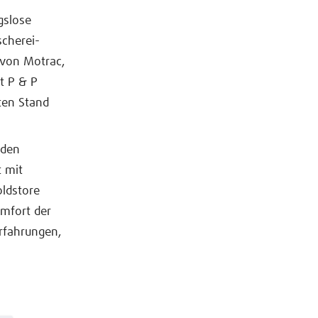
gslose
scherei-
 von Motrac,
t P & P
ten Stand
iden
 mit
oldstore
mfort der
rfahrungen,