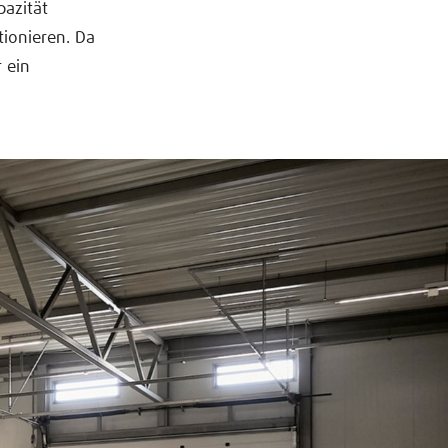
pazität
tionieren. Da
 ein