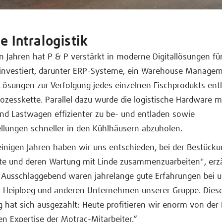
 Intralogistik
en Jahren hat P & P verstärkt in moderne Digitallösungen für
k investiert, darunter ERP-Systeme, ein Warehouse Manage
ösungen zur Verfolgung jedes einzelnen Fischprodukts ent
zesskette. Parallel dazu wurde die logistische Hardware mo
nd Lastwagen effizienter zu be- und entladen sowie
lungen schneller in den Kühlhäusern abzuholen.
inigen Jahren haben wir uns entschieden, bei der Bestücku
tte und deren Wartung mit Linde zusammenzuarbeiten", erz
 „Ausschlaggebend waren jahrelange gute Erfahrungen bei u
a Heiploeg und anderen Unternehmen unserer Gruppe. Dies
 hat sich ausgezahlt: Heute profitieren wir enorm von der
en Expertise der Motrac-Mitarbeiter.”