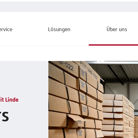
ervice
Lösungen
Über uns
it Linde
rs