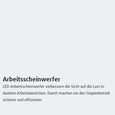
R16G
1,6 (t)
5710 (mm)
14 / 14 km/h
R20G
2,0 (t)
6960 (mm)
14 / 14 km/h
Typenblatt herunterladen
Arbeitsscheinwerfer
LED-Arbeitsscheinwerfer verbessern die Sicht auf die Last in
dunklen Arbeitsbereichen. Damit machen sie den Staplerbetrieb
Sonderausstattung
sicherer und effizienter.