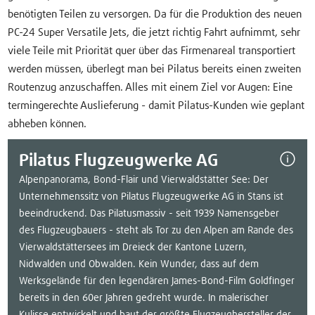
benötigten Teilen zu versorgen. Da für die Produktion des neuen
PC-24 Super Versatile Jets, die jetzt richtig Fahrt aufnimmt, sehr
viele Teile mit Priorität quer über das Firmenareal transportiert
werden müssen, überlegt man bei Pilatus bereits einen zweiten
Routenzug anzuschaffen. Alles mit einem Ziel vor Augen: Eine
termingerechte Auslieferung - damit Pilatus-Kunden wie geplant
abheben können.
Pilatus Flugzeugwerke AG
Alpenpanorama, Bond-Flair und Vierwaldstätter See: Der
Unternehmenssitz von Pilatus Flugzeugwerke AG in Stans ist
beeindruckend. Das Pilatusmassiv - seit 1939 Namensgeber
des Flugzeugbauers - steht als Tor zu den Alpen am Rande des
Vierwaldstättersees im Dreieck der Kantone Luzern,
Nidwalden und Obwalden. Kein Wunder, dass auf dem
Werksgelände für den legendären James-Bond-Film Goldfinger
bereits in den 60er Jahren gedreht wurde. In malerischer
Kulisse entwickelt und baut der größte Flugzeughersteller der