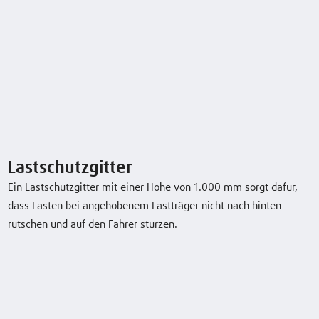
Model
Tragfähigkeit/Last
Hub
Fahrgeschwindi
mit/ohne Last
D12AP
1,2 (t)
4266 (mm)
4/4 6/6 (8/10)
km/h
D14AP
1,4 (t)
4266 (mm)
4/4 6/6 (8/10)
km/h
Lastschutzgitter
Ein Lastschutzgitter mit einer Höhe von 1.000 mm sorgt dafür,
Typenblatt herunterladen
dass Lasten bei angehobenem Lastträger nicht nach hinten
rutschen und auf den Fahrer stürzen.
Sonderausstattung